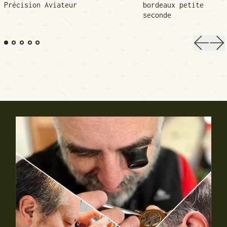
Précision Aviateur
bordeaux petite
seconde
Diapos
Di