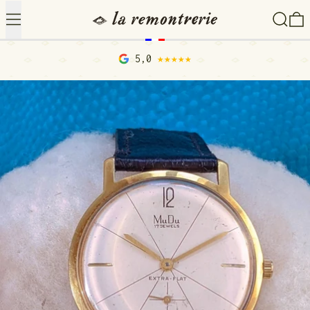
Menu
Recher
0
5,0
★★★★★