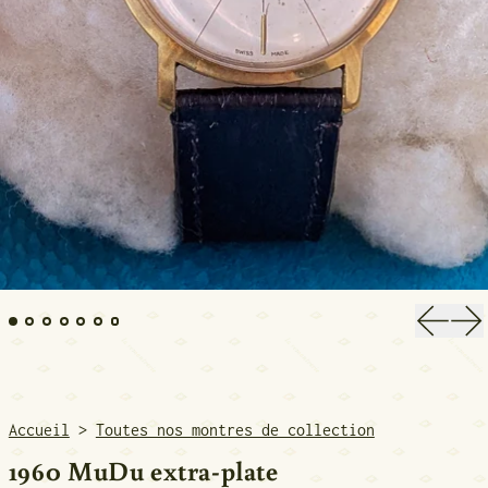
Diapos
Di
Accueil
>
Toutes nos montres de collection
1960 MuDu extra-plate