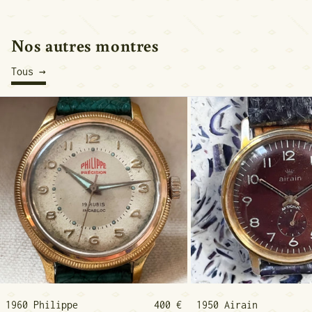
Nos autres montres
Tous
1960 Philippe Précision Aviateur
1950 
1960 Philippe Précision Aviateur
1950 
1960 Philippe
400 €
1950 Airain