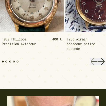
1960 Philippe Précision Aviateur
1950 
1960 Philippe
400 €
1950 Airain
Précision Aviateur
bordeaux petite
seconde
Diapos
Di