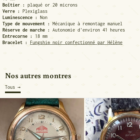
Boîtier :
plaqué or 20 microns
Verre :
Plexiglass
Luminescence :
Non
Type de mouvement :
Mécanique à remontage manuel
Réserve de marche :
Autonomie d'environ 41 heures
Entrecorne :
18 mm
Bracelet :
Fungshi® noir confectionné par Hélène
Nos autres montres
Tous
1960 Philippe Précision Aviateur
1950 