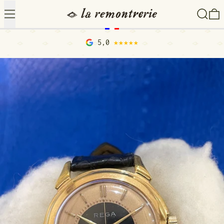
Menu
Recher
0
5,0
★★★★★