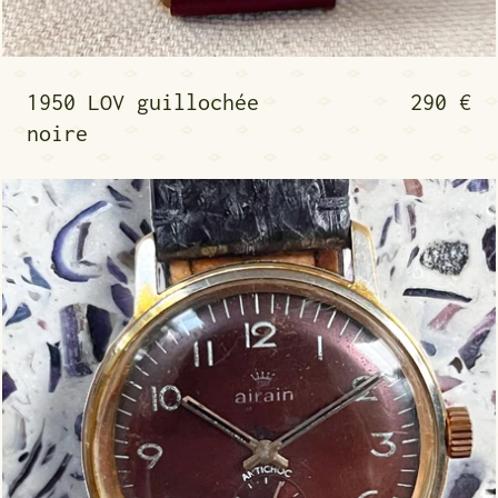
-colore
1950 LOV guillochée 
1950 LOV guillochée
290 €
noire
-colore or
1950 Airain bordeaux