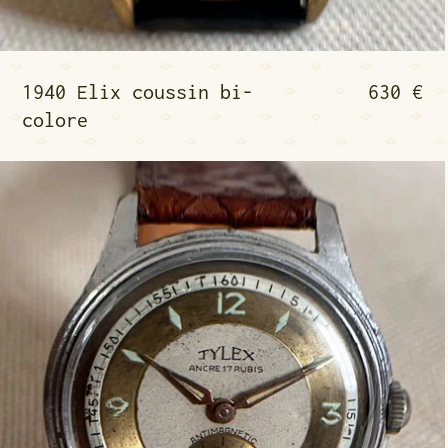
1940 Elix coussin bi
1940 Elix coussin bi-
630 €
colore
1950 Tylex cadran bi