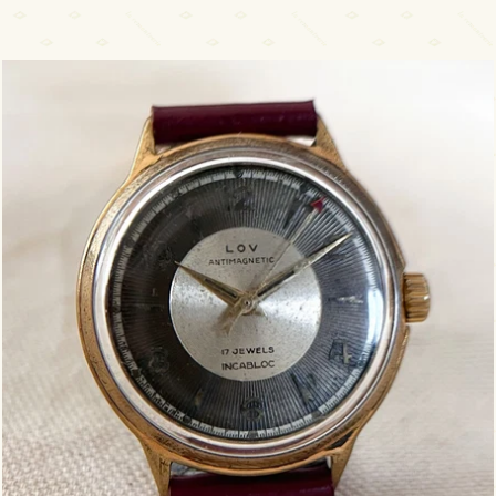
-colore
1950 LOV guillochée 