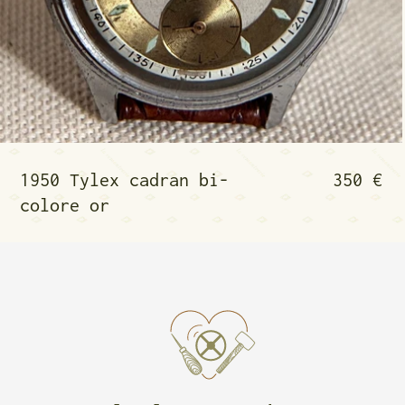
1950 Tylex cadran bi
1950 Tylex cadran bi-
350 €
colore or