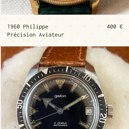
noire
1960 Philippe Précis
1960 Philippe
400 €
Précision Aviateur
 petite seconde
1960 Plongeuse Galio