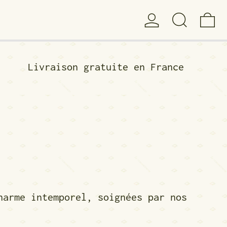
Se connecter
Rechercher
0 
Livraison gratuite en France
harme intemporel, soignées par nos