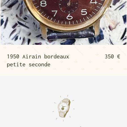
-colore or
1950 Airain bordeaux
1950 Airain bordeaux
350 €
petite seconde